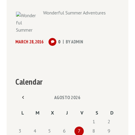
Wonderful Summer Adventures
MARCH 28, 2016
0
BY
ADMIN
Calendar
AGOSTO
2026
L
M
X
J
V
S
D
1
2
3
4
5
6
7
8
9