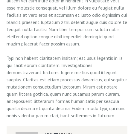
autem vel eum iriure dolor in hendrerit in vulputate velit
esse molestie consequat, vel illum dolore eu feugiat nulla
facilisis at vero eros et accumsan et iusto odio dignissim qui
blandit praesent luptatum zzril delenit augue duis dolore te
feugait nulla facilisi. Nam liber tempor cum soluta nobis
eleifend option congue nihil imperdiet doming id quod
mazim placerat facer possim assum.
Typi non habent claritatem insitam; est usus legentis in iis
qui facit eorum claritatem. Investigationes
demonstraverunt lectores legere me lius quod ii legunt
saepius. Claritas est etiam processus dynamicus, qui sequitur
mutationem consuetudium lectorum. Mirum est notare
quam littera gothica, quam nunc putamus parum claram,
anteposuerit litterarum formas humanitatis per seacula
quarta decima et quinta decima. Eodem modo typi, qui nunc
nobis videntur parum clari, fiant sollemnes in futurum.