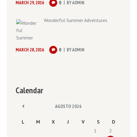
MARCH 29, 2016
0
BY
ADMIN
Wonderful Summer Adventures
MARCH 28, 2016
0
BY
ADMIN
Calendar
AGOSTO
2026
L
M
X
J
V
S
D
1
2