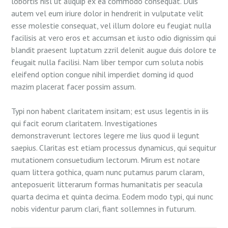
lobortis nisl ut aliquip ex ea commodo consequat. Duis
autem vel eum iriure dolor in hendrerit in vulputate velit
esse molestie consequat, vel illum dolore eu feugiat nulla
facilisis at vero eros et accumsan et iusto odio dignissim qui
blandit praesent luptatum zzril delenit augue duis dolore te
feugait nulla facilisi. Nam liber tempor cum soluta nobis
eleifend option congue nihil imperdiet doming id quod
mazim placerat facer possim assum.
Typi non habent claritatem insitam; est usus legentis in iis
qui facit eorum claritatem. Investigationes
demonstraverunt lectores legere me lius quod ii legunt
saepius. Claritas est etiam processus dynamicus, qui sequitur
mutationem consuetudium lectorum. Mirum est notare
quam littera gothica, quam nunc putamus parum claram,
anteposuerit litterarum formas humanitatis per seacula
quarta decima et quinta decima. Eodem modo typi, qui nunc
nobis videntur parum clari, fiant sollemnes in futurum.