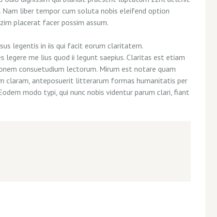
si. Nam liber tempor cum soluta nobis eleifend option
azim placerat facer possim assum.
us legentis in iis qui facit eorum claritatem.
legere me lius quod ii legunt saepius. Claritas est etiam
tionem consuetudium lectorum. Mirum est notare quam
m claram, anteposuerit litterarum formas humanitatis per
Eodem modo typi, qui nunc nobis videntur parum clari, fiant