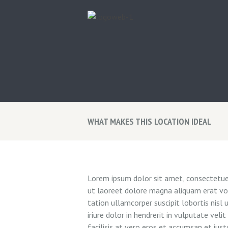
WHAT MAKES THIS LOCATION IDEAL
Lorem ipsum dolor sit amet, consectetuer
ut laoreet dolore magna aliquam erat vol
tation ullamcorper suscipit lobortis nis
iriure dolor in hendrerit in vulputate vel
facilisis at vero eros et accumsan et iust