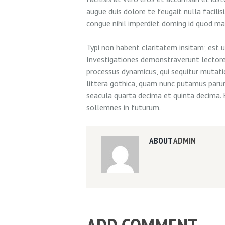
augue duis dolore te feugait nulla facili
congue nihil imperdiet doming id quod m
Typi non habent claritatem insitam; est us
Investigationes demonstraverunt lectores 
processus dynamicus, qui sequitur muta
littera gothica, quam nunc putamus paru
seacula quarta decima et quinta decima. 
sollemnes in futurum.
ABOUT
ADMIN