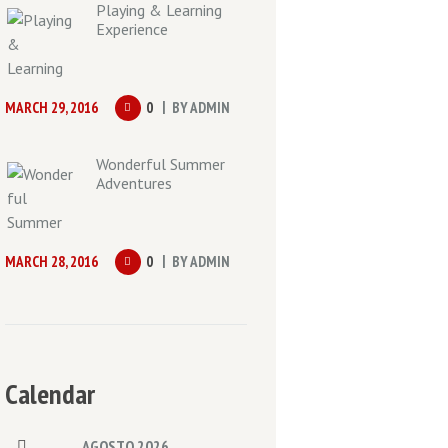
Playing & Learning
Experience
MARCH 29, 2016
0
BY
ADMIN
Wonderful Summer
Adventures
MARCH 28, 2016
0
BY
ADMIN
Calendar
AGOSTO
2026