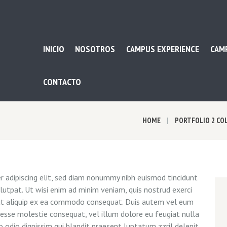
INICIO
NOSOTROS
CAMPUS EXPERIENCE
CAM
CONTACTO
HOME
PORTFOLIO 2 C
 adipiscing elit, sed diam nonummy nibh euismod tincidunt
utpat. Ut wisi enim ad minim veniam, quis nostrud exerci
l ut aliquip ex ea commodo consequat. Duis autem vel eum
it esse molestie consequat, vel illum dolore eu feugiat nulla
o odio dignissim qui blandit praesent luptatum zzril delenit